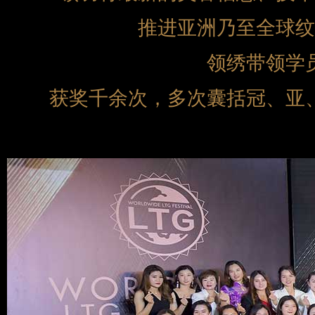
推进亚洲乃至全球纹
领绣带领学
获奖千余次，多次囊括冠、亚