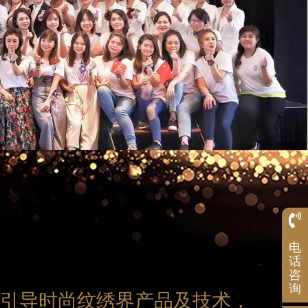
服
电
务
热
话
线
咨
1992
询
引导时尚纹绣界产品及技术，