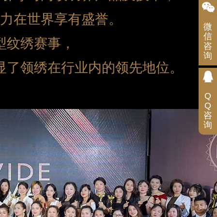
力在世界享有盛誉。
微
信
型纹绣赛事，
咨
询
扫
码
显了领绣在行业内的领先地位。
咨
询
Q
Q
咨
询