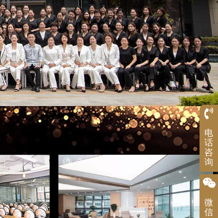
服
电
务
热
话
线
咨
1992
询
微
信