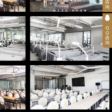
咨
询
扫
码
咨
询
Q
Q
咨
询