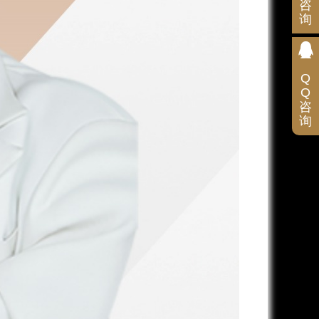
咨
询
扫
码
咨
询
Q
Q
咨
询