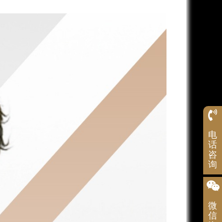
服
电
务
热
话
线
咨
1992
询
微
信