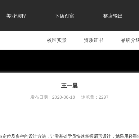
美业课程
下店创富
整店输出
校区实景
资质证书
品牌介
王一晨
发布日期：2020-08-18 浏览量：2297
点定位及多种的设计方法，让零基础学员快速掌握眉形设计，她采用轻重