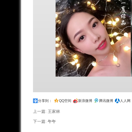
分享到：
QQ空间
新浪微博
腾讯微博
人人网
上一篇:
王家林
下一篇:
午午