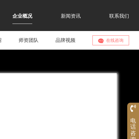
企业概况
新闻资讯
联系我们
绍
师资团队
品牌视频
在线咨询
服
电
务
热
话
线
咨
1992