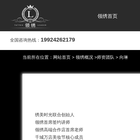
领绣首页
19924262179
全国咨询热线：
当前所在位置：
网站首页
>
领绣概况
>
师资团队
> 向琳
绣美时光联合创始人
领绣首席签约讲师
领绣高端合作店首席老师
千城万店美妆节核心成员