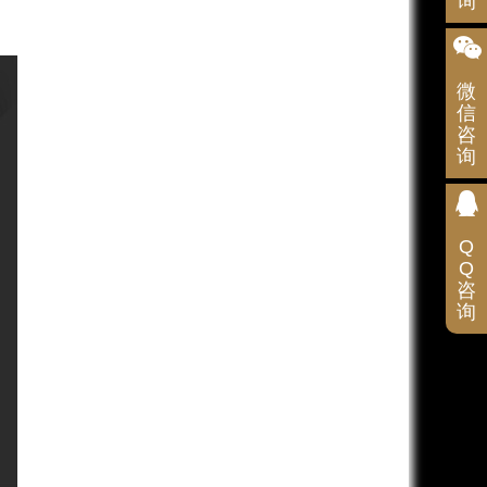
询
微
信
咨
询
扫
码
咨
询
Q
Q
咨
询