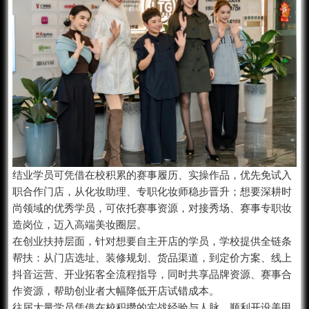
结业学员可凭借在校积累的赛事履历、实操作品，优先免试入
职合作门店，从化妆助理、专职化妆师稳步晋升；想要深耕时
尚领域的优秀学员，可依托赛事资源，对接秀场、赛事专职妆
造岗位，迈入高端美妆圈层。
在创业扶持层面，针对想要自主开店的学员，学校提供全链条
帮扶：从门店选址、装修规划、货品渠道，到定价方案、线上
抖音运营、开业拓客全流程指导，同时共享品牌资源、赛事合
作资源，帮助创业者大幅降低开店试错成本。
往届大量学员凭借在校积攒的实战经验与人脉，顺利开设美甲