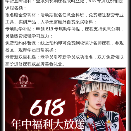
学费直降福利：全系列长期课程限时立减，618 专属底价锁定
课程名额；
报名赠全套耗材：活动期报名任意全科班，免费赠送整套专业
工具、实训产品，入学无需额外自费采买物料；
专项助学补贴：申领 618 专属助学补贴，课程支持免息分期，
灵活缴费减轻学习压力；
免费预约体验课：线上预约即可免费到校试听名师课程，参观
校区、观摩学员日常实操；
老带新双重礼遇：老学员引荐新学员成功报名，双方免费领取
高阶进修课程或品牌美妆礼盒。