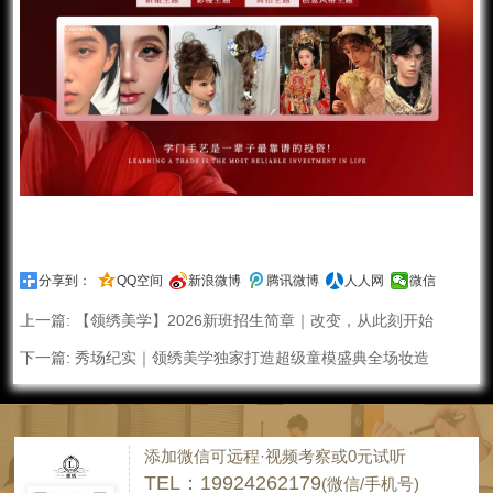
分享到：
QQ空间
新浪微博
腾讯微博
人人网
微信
上一篇:
【领绣美学】2026新班招生简章｜改变，从此刻开始
下一篇:
秀场纪实｜领绣美学独家打造超级童模盛典全场妆造
添加微信可远程·视频考察或0元试听
TEL：19924262179
(微信/手机号)