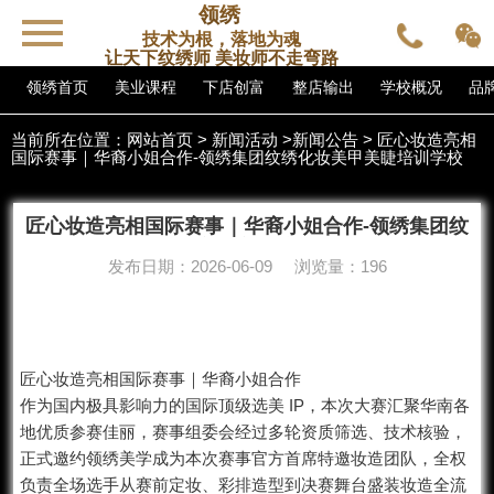
领绣
技术为根，落地为魂
让天下纹绣师 美妆师不走弯路
领绣首页
美业课程
下店创富
整店输出
学校概况
品
当前所在位置：
网站首页
>
新闻活动
>
新闻公告
> 匠心妆造亮相
国际赛事｜华裔小姐合作-领绣集团纹绣化妆美甲美睫培训学校
匠心妆造亮相国际赛事｜华裔小姐合作-领绣集团纹
绣化妆美甲美睫培训学校
发布日期：2026-06-09 浏览量：196
匠心妆造亮相国际赛事｜华裔小姐合作
作为国内极具影响力的国际顶级选美 IP，本次大赛汇聚华南各
地优质参赛佳丽，赛事组委会经过多轮资质筛选、技术核验，
正式邀约领绣美学成为本次赛事官方首席特邀妆造团队，全权
负责全场选手从赛前定妆、彩排造型到决赛舞台盛装妆造全流