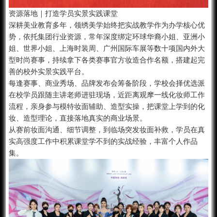
资源落地｜打造学员实景实践课堂
深耕美业教育多年，领绣美学始终把实战教学作为办学核心优
势，依托集团行业资源，常年深度绑定环球华裔小姐、亚洲小
姐、世界小姐、上海时装周、广州国际车展等数十项国内外大
型时尚赛事，持续拿下各类赛事官方妆造合作名额，搭建起完
善的校外实景实践平台。
每逢赛事、商业秀场、品牌发布会筹备阶段，学校会择优选派
在校学员跟随主讲老师进驻现场，近距离观摩一线化妆师工作
流程，亲身参与模特妆面辅助、造型实操，把课堂上学到的化
妆、造型理论，直接落地真实的商业场景。
从赛前妆面沟通、细节调整，到临场突发妆面补救，学员在真
实高强度工作中积累课堂学不到的实战经验，丰富个人作品
集。