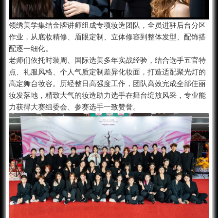
领绣美学集结金牌讲师组成专项妆造团队，全员进驻后台分区
作业，从底妆精修、眉眼定制、立体修容到整体发型、配饰搭
配逐一细化。
老师们依托时装周、国际选美多年实战经验，结合选手五官特
点、礼服风格、个人气质定制差异化妆面，打造适配聚光灯的
高定舞台妆容。历经整日高强度工作，团队高效完成全部佳丽
妆发落地，精致大气的妆造助力选手在舞台绽放风采，专业能
力获得大赛组委会、参赛选手一致赞誉。