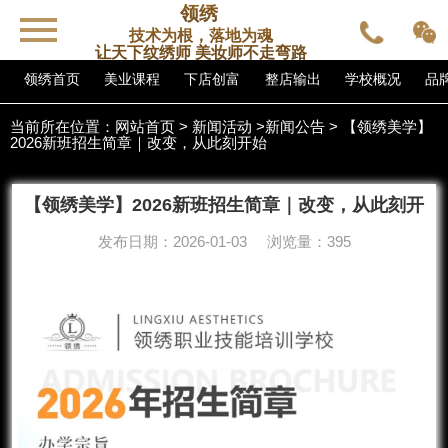
领绣
技术为根，落地为魂
让天下纹绣师 美妆师不走弯路
领绣首页
美业课程
下店创富
整店输出
学校概况
品
当前所在位置：
网站首页
>
新闻活动
>
新闻公告
> 【领绣美学】
2026新班招生简章｜改变，从此刻开始
【领绣美学】2026新班招生简章｜改变，从此刻开
始
发布日期：2026-01-03 浏览量：395