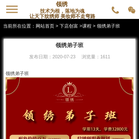
领绣
技术为根，落地为魂
让天下纹绣师 美妆师不走弯路
当前所在位置：
网站首页
>
下店创富
>
课程
> 领绣弟子班
领绣弟子班
发布日期：2020-07-23 浏览量：1611
领绣弟子班