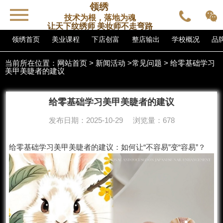
领绣
技术为根，落地为魂
让天下纹绣师 美妆师不走弯路
领绣首页
美业课程
下店创富
整店输出
学校概况
品
当前所在位置：
网站首页
>
新闻活动
>
常见问题
> 给零基础学习
美甲美睫者的建议
给零基础学习美甲美睫者的建议
发布日期：2025-10-29 浏览量：678
给零基础学习
美甲
美睫者的建议：如何让“不容易”变“容易”？