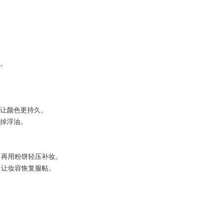
久。
色。
，让颜色更持久。
抿掉浮油。
雾，再用粉饼轻压补妆。
位，让妆容恢复服帖。