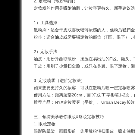
2. 定妆粉（散粉/粉饼）
定妆粉的作用是吸附油脂，让妆容更持久。新手建议
1）工具选择
散粉刷：适合干皮或喜欢轻薄妆感的人，蘸粉后轻扫
粉扑：适合油皮或需要强定妆的部位（T区、眼下）
2）定妆手法
油皮：用粉扑蘸取散粉，按压在易出油的T区、额头
干皮：用刷子少量扫全脸，或只在鼻翼、眼下定妆，
3. 定妆喷雾（进阶定妆法）
如果想要更持久的妆容，可以在散粉后喷一层定妆喷
使用方法：距离脸部20cm，画“X”或“T”字形喷1-2
推荐产品：NYX定妆喷雾（平价）、Urban Decay
三、
领绣美学
教你眼妆&唇妆定妆技巧
1. 眼妆定妆
眼影防晕染：画眼影前，先用散粉轻扫眼皮，吸走油