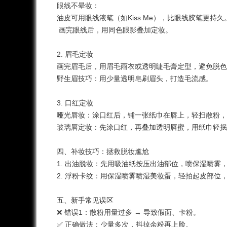
眼线不晕妆：
油皮可用眼线液笔（如Kiss Me），比眼线胶笔更持
画完眼线后，用同色眼影叠加定妆。
2. 眉毛定妆
画完眉毛后，用眉毛雨衣或透明睫毛膏定型，避免脱
野生眉技巧：用少量透明皂刷眉头，打造毛流感。
3. 口红
定妆
哑光唇妆：涂口红后，铺一张纸巾在唇上，轻扫散粉
玻璃唇定妆：先涂口红，再叠加透明唇蜜，用纸巾轻
四、补妆技巧：拯救脱妆尴尬
1. 出油脱妆：先用吸油纸按压出油部位，喷保湿喷
2. 浮粉卡纹：用保湿喷雾喷湿美妆蛋，轻拍起皮部
五、新手常见误区
❌ 错误1：散粉用量过多 → 导致假面、卡粉。
✅ 正确做法：少量多次，抖掉余粉再上脸。