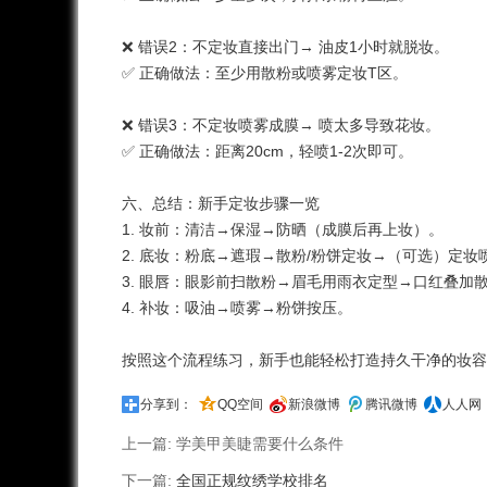
❌ 错误2：不定妆直接出门→ 油皮1小时就脱妆。
✅ 正确做法：至少用散粉或喷雾定妆T区。
❌ 错误3：不定妆喷雾成膜→ 喷太多导致花妆。
✅ 正确做法：距离20cm，轻喷1-2次即可。
六、总结：新手定妆步骤一览
1. 妆前：清洁→保湿→防晒（成膜后再上妆）。
2. 底妆：粉底→遮瑕→散粉/粉饼定妆→（可选）定
3. 眼唇：眼影前扫散粉→眉毛用雨衣定型→口红叠加
4. 补妆：吸油→喷雾→粉饼按压。
按照这个流程练习，新手也能轻松打造持久干净的妆容
分享到：
QQ空间
新浪微博
腾讯微博
人人网
上一篇:
学美甲美睫需要什么条件
下一篇:
全国正规纹绣学校排名