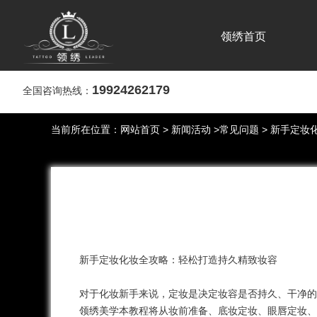
领绣首页
19924262179
全国咨询热线：
当前所在位置：
网站首页
>
新闻活动
>
常见问题
> 新手定妆
新手定妆
化妆
全攻略：轻松打造持久精致妆容
对于化妆新手来说，定妆是决定妆容是否持久、干净的
领绣美学
本教程将从妆前准备、底妆定妆、眼唇定妆、