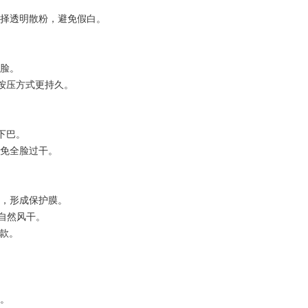
选择透明散粉，避免假白。
全脸。
，按压方式更持久。
、下巴。
避免全脸过干。
雾，形成保护膜。
次，自然风干。
长效款。
脂。