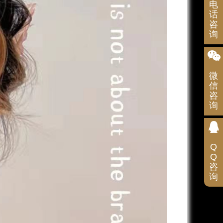
电
务
热
话
线
咨
1992
询
微
信
咨
询
扫
码
咨
询
Q
Q
咨
询