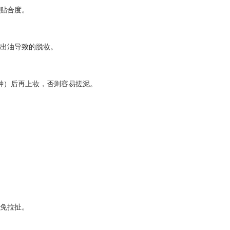
妆贴合度。
少出油导致的脱妆。
分钟）后再上妆，否则容易搓泥。
。
。
避免拉扯。