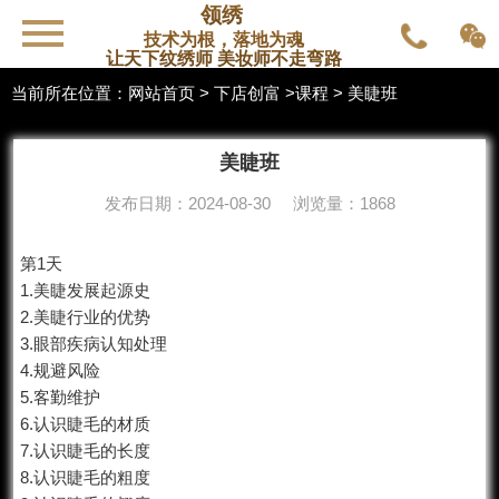
领绣
技术为根，落地为魂
让天下纹绣师 美妆师不走弯路
当前所在位置：
网站首页
>
下店创富
>
课程
> 美睫班
美睫班
发布日期：2024-08-30 浏览量：1868
第1天
1.美睫发展起源史
2.美睫行业的优势
3.眼部疾病认知处理
4.规避风险
5.客勤维护
6.认识睫毛的材质
7.认识睫毛的长度
8.认识睫毛的粗度