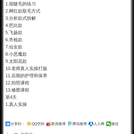
1.假睫毛的练习
2.网红款取毛方式
3.分析款式拆解
4.芭比款
5.飞扬款
6.齐梳款
7.仙女款
8.小恶魔款
9.太阳花款
10.老师真人实操打版
11.后期的护理和保养
12.拍照课程
13.修图课程
第4天
1.真人实操
分享到：
QQ空间
新浪微博
腾讯微博
人人网
微信