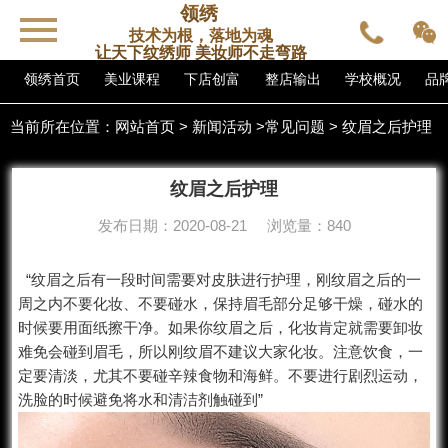
领绣
技术为根，落地为魂
让天下纹绣师 美妆师不走弯路
领绣首页
美业课程
下店创富
整店输出
学校概况
品
当前所在位置：
网站首页
>
新闻活动
>
常见问题
> 纹眉之后护理
纹眉之后护理
发布日期：2020-08-21 浏览量：840
“纹眉之后有一段时间需要对皮肤进行护理，刚纹眉之后的一
周之内不要化妆、不要碰水，保持眉毛部分足够干燥，碰水的
时候要用面纸擦干净。如果你纹眉之后，化妆肯定就需要卸妆
难免会碰到眉毛，所以刚纹眉不建议大家化妆。注意饮食，一
定要清淡，尤其不要碰辛辣食物和海鲜。不要进行剧烈运动，
洗脸的时候避免将水和清洁剂触碰到”