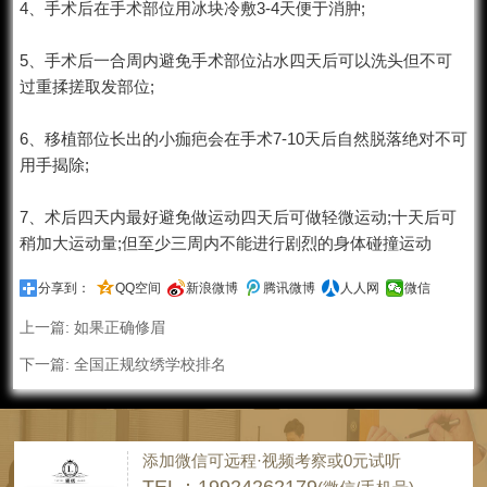
4、手术后在手术部位用冰块冷敷3-4天便于消肿;
5、手术后一合周内避免手术部位沾水四天后可以洗头但不可
过重揉搓取发部位;
6、移植部位长出的小痂疤会在手术7-10天后自然脱落绝对不可
用手揭除;
7、术后四天内最好避免做运动四天后可做轻微运动;十天后可
稍加大运动量;但至少三周内不能进行剧烈的身体碰撞运动
分享到：
QQ空间
新浪微博
腾讯微博
人人网
微信
上一篇:
如果正确修眉
下一篇:
全国正规纹绣学校排名
添加微信可远程·视频考察或0元试听
TEL：19924262179